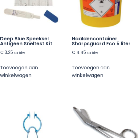
18
stuks
aantal
Deep Blue Speeksel
Naaldencontainer
Antigeen Sneltest Kit
Sharpsguard Eco 5 liter
€
3.25
€
4.45
ex btw
ex btw
Toevoegen aan
Toevoegen aan
winkelwagen
winkelwagen