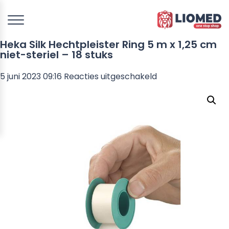
Heka Silk Hechtpleister Ring 5 m x 1,25 cm
niet-steriel – 18 stuks
voor
5 juni 2023 09:16
Reacties uitgeschakeld
Heka
Silk
Hechtpleister
Ring
5
m
x
1,25
cm
niet-
steriel