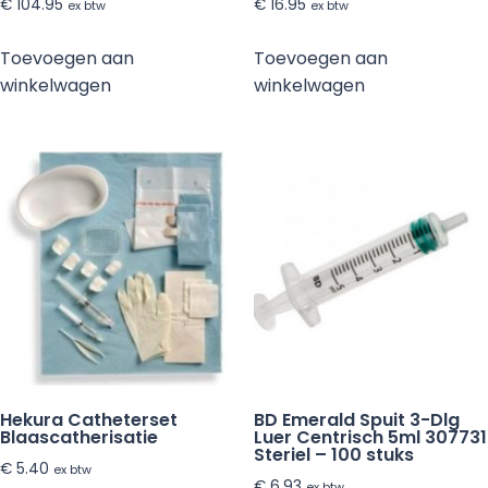
€
104.95
€
16.95
ex btw
ex btw
Toevoegen aan
Toevoegen aan
winkelwagen
winkelwagen
Hekura Catheterset
BD Emerald Spuit 3-Dlg
Blaascatherisatie
Luer Centrisch 5ml 307731
Steriel – 100 stuks
€
5.40
ex btw
€
6.93
ex btw