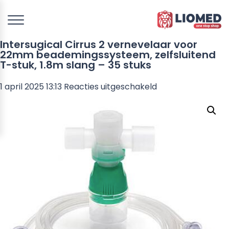
Intersugical Cirrus 2 vernevelaar voor
22mm beademingssysteem, zelfsluitend
T-stuk, 1.8m slang – 35 stuks
voor
1 april 2025 13:13
Reacties uitgeschakeld
Intersugical
Cirrus
2
vernevelaar
voor
22mm
beademingssyste
zelfsluitend
T-
stuk,
1.8m