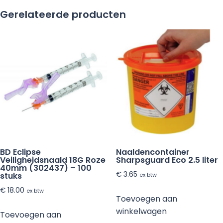
maat
Gerelateerde producten
M
-10
paar
aantal
BD Eclipse
Naaldencontainer
Veiligheidsnaald 18G Roze
Sharpsguard Eco 2.5 liter
40mm (302437) – 100
€
3.65
stuks
ex btw
€
18.00
ex btw
Toevoegen aan
winkelwagen
Toevoegen aan