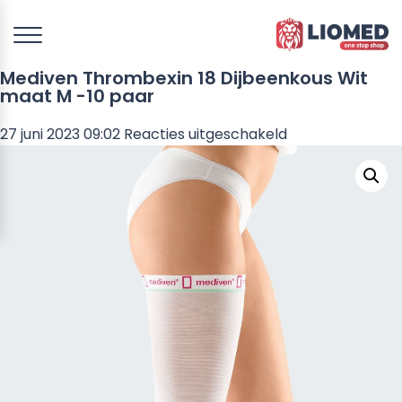
Mediven Thrombexin 18 Dijbeenkous Wit
maat M -10 paar
voor
27 juni 2023 09:02
Reacties uitgeschakeld
Mediven
Thrombexin
18
Dijbeenkous
Wit
maat
M
-10
paar