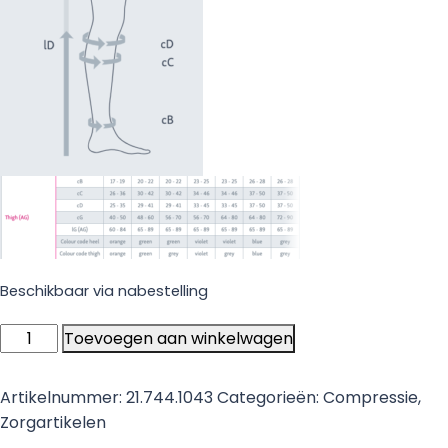
Beschikbaar via nabestelling
Mediven
Toevoegen aan winkelwagen
Thrombexin
18
Artikelnummer:
21.744.1043
Categorieën:
Compressie
,
Dijbeenkous
Zorgartikelen
Wit