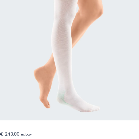
€
243.00
ex btw