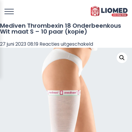
Mediven Thrombexin 18 Onderbeenkous
Wit maat S – 10 paar (kopie)
voor
27 juni 2023 08:19
Reacties uitgeschakeld
Mediven
Thrombexin
18
Onderbeenkous
Wit
maat
S
–
10
paar
(kopie)