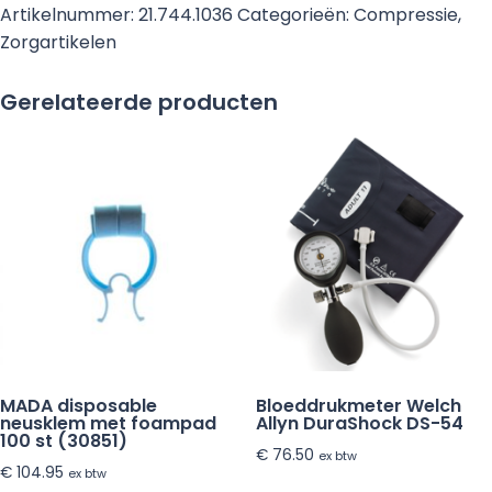
18
Artikelnummer:
21.744.1036
Categorieën:
Compressie
,
Onderbeenkous
Zorgartikelen
Wit
maat
Gerelateerde producten
S
-
10
paar
(kopie)
aantal
MADA disposable
Bloeddrukmeter Welch
neusklem met foampad
Allyn DuraShock DS-54
100 st (30851)
€
76.50
ex btw
€
104.95
ex btw