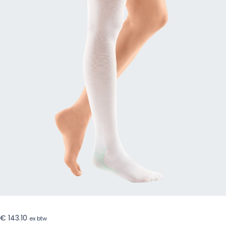
€
143.10
ex btw