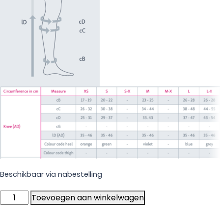
Beschikbaar via nabestelling
Mediven
Toevoegen aan winkelwagen
Thrombexin