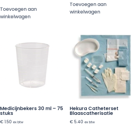
Toevoegen aan
Toevoegen aan
winkelwagen
winkelwagen
Medicijnbekers 30 ml – 75
Hekura Catheterset
stuks
Blaascatherisatie
€
1.50
€
5.40
ex btw
ex btw