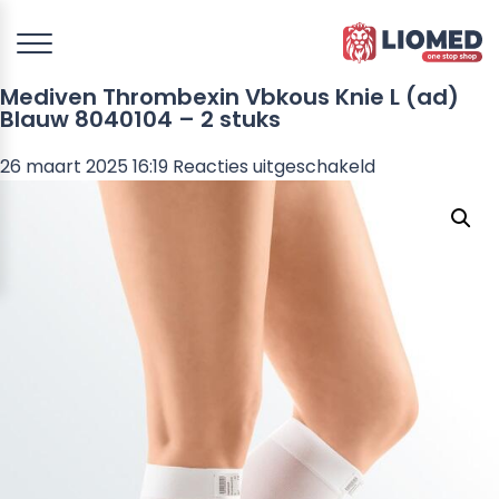
Mediven Thrombexin Vbkous Knie L (ad)
Blauw 8040104 – 2 stuks
voor
26 maart 2025 16:19
Reacties uitgeschakeld
Mediven
Thrombexin
Vbkous
Knie
L
(ad)
Blauw
8040104
–
2
stuks