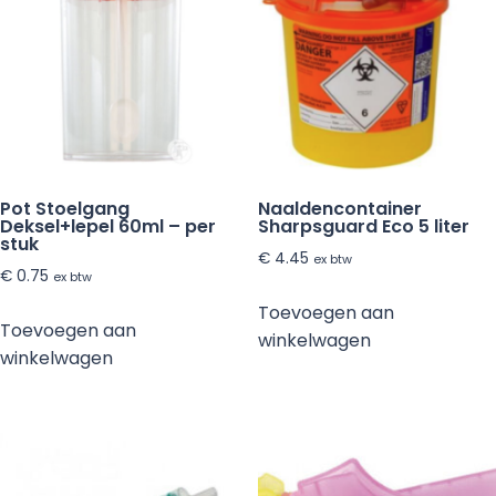
Pot Stoelgang
Naaldencontainer
Deksel+lepel 60ml – per
Sharpsguard Eco 5 liter
stuk
€
4.45
ex btw
€
0.75
ex btw
Toevoegen aan
Toevoegen aan
winkelwagen
winkelwagen