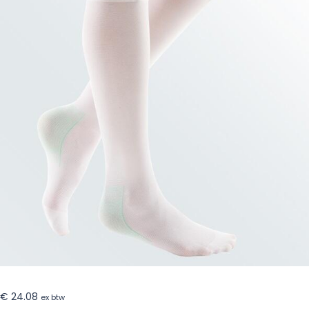
€
24.08
ex btw