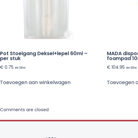
Pot Stoelgang Deksel+lepel 60ml –
MADA dispo
per stuk
foampad 100
€
0.75
€
104.95
ex btw
ex btw
Toevoegen aan winkelwagen
Toevoegen 
Comments are closed