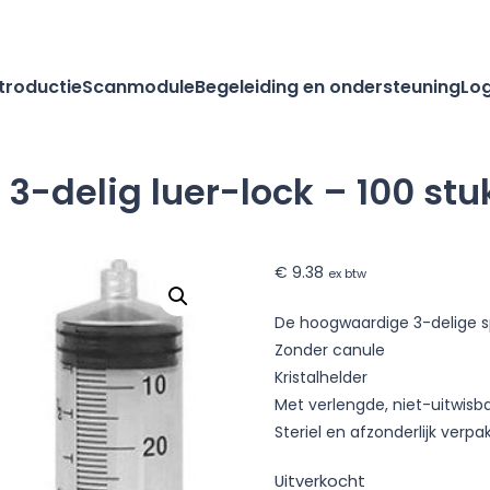
ntroductie
Scanmodule
Begeleiding en ondersteuning
Log
3-delig luer-lock – 100 stu
e
€
9.38
ex btw
puit
De hoogwaardige 3-delige s
Zonder canule
Kristalhelder
Met verlengde, niet-uitwisb
Steriel en afzonderlijk verpa
Uitverkocht