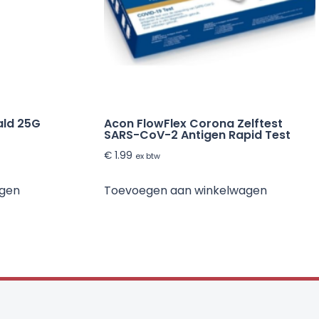
ald 25G
Acon FlowFlex Corona Zelftest
SARS-CoV-2 Antigen Rapid Test
€
1.99
ex btw
agen
Toevoegen aan winkelwagen