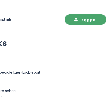
Inloggen
istiek
ks
peciale Luer-Lock-spuit
are schaal
kt