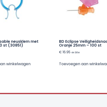
sable neusklem met
BD Eclipse Veiligheidsna
 st (30851)
Oranje 25mm – 100 st
€
16.95
ex btw
aan winkelwagen
Toevoegen aan winkelw