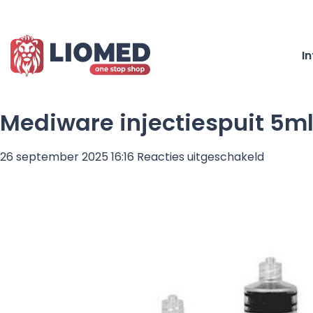
I
Mediware injectiespuit 5ml 
voor
26 september 2025 16:16
Reacties uitgeschakeld
Mediwar
injecties
5ml
3-
delig
luer-
lock
–