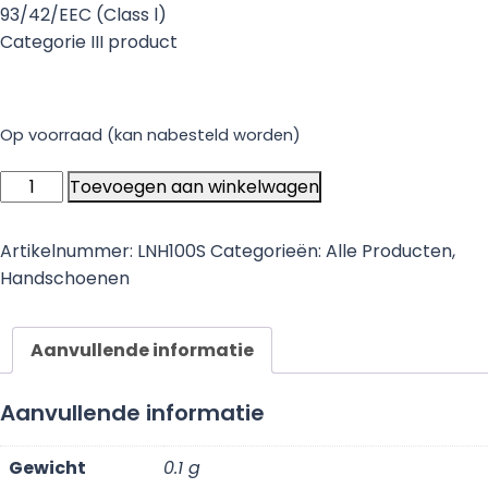
93/42/EEC (Class l)
Categorie III product
Op voorraad (kan nabesteld worden)
Nitrile
Toevoegen aan winkelwagen
Handschoenen
100
Artikelnummer:
LNH100S
Categorieën:
Alle Producten
,
stuks
Handschoenen
-
maat
S
Aanvullende informatie
aantal
Aanvullende informatie
Gewicht
0.1 g