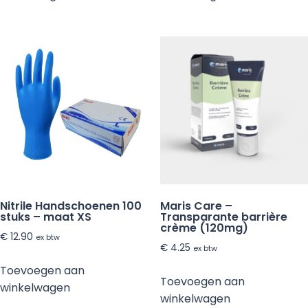
Nitrile Handschoenen 100
Maris Care –
stuks – maat XS
Transparante barrière
crème (120mg)
€
12.90
ex btw
€
4.25
ex btw
Toevoegen aan
Toevoegen aan
winkelwagen
winkelwagen