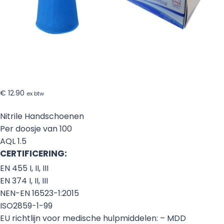
€
12.90
ex btw
Nitrile Handschoenen
Per doosje van 100
AQL 1.5
CERTIFICERING:
EN 455 I, II, III
EN 374 I, II, III
NEN-EN 16523-1:2015
ISO2859-1-99
EU richtlijn voor medische hulpmiddelen: – MDD