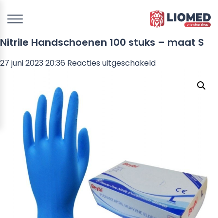
Nitrile Handschoenen 100 stuks – maat S
voor
27 juni 2023 20:36
Reacties uitgeschakeld
Nitrile
Handschoenen
100
stuks
–
maat
S