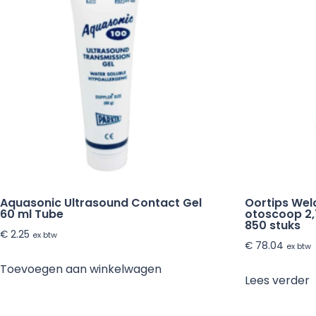
Aquasonic Ultrasound Contact Gel
Oortips Wel
60 ml Tube
otoscoop 2
850 stuks
€
2.25
ex btw
€
78.04
ex btw
Toevoegen aan winkelwagen
Lees verder