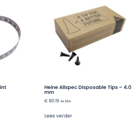
int
Heine Allspec Disposable Tips – 4.0
mm
€
80.19
ex btw
Lees verder