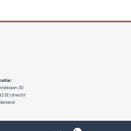
catie:
nnebaan 30
42 EE Utrecht
derland