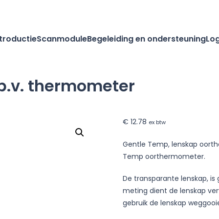
ntroductie
Scanmodule
Begeleiding en ondersteuning
Log
b.v. thermometer
€
12.78
ex btw
oesjes
Gentle Temp, lenskap oort
Temp oorthermometer.
ter
De transparante lenskap, i
meting dient de lenskap verv
gebruik de lenskap weggooi