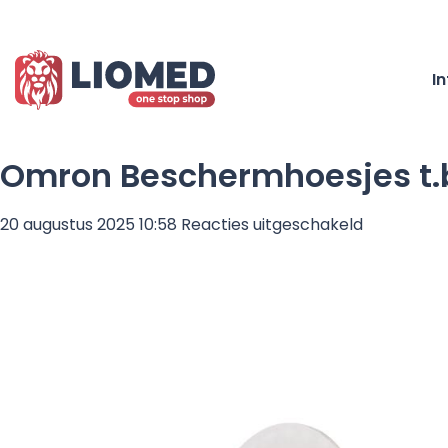
I
Omron Beschermhoesjes t.
voor
20 augustus 2025 10:58
Reacties uitgeschakeld
Omron
Beschermh
t.b.v.
thermome