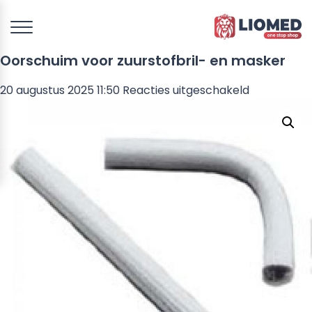
Oorschuim voor zuurstofbril- en masker
voor
20 augustus 2025 11:50
Reacties uitgeschakeld
Oorschuim
voor
zuurstofbril
en
masker