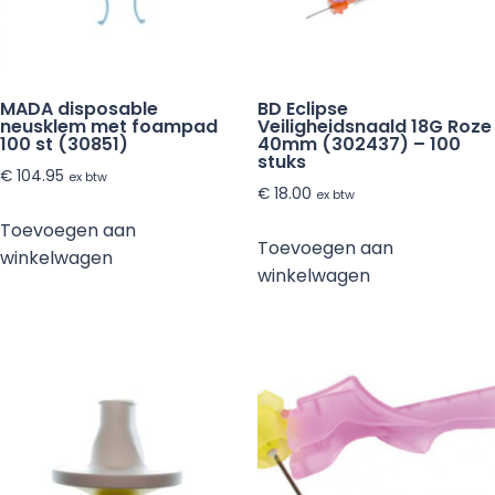
MADA disposable
BD Eclipse
neusklem met foampad
Veiligheidsnaald 18G Roze
100 st (30851)
40mm (302437) – 100
stuks
€
104.95
ex btw
€
18.00
ex btw
Toevoegen aan
Toevoegen aan
winkelwagen
winkelwagen