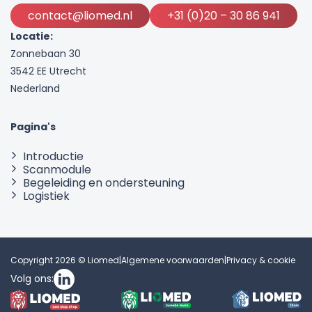
contact@liomed.nl
+31 (0)20 – 30 86 941
Locatie:
Zonnebaan 30
3542 EE Utrecht
Nederland
Pagina's
Introductie
Scanmodule
Begeleiding en ondersteuning
Logistiek
Copyright 2026 © Liomed
|
Algemene voorwaarden
|
Privacy & cookie
Volg ons: