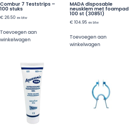
Combur 7 Teststrips –
MADA disposable
100 stuks
neusklem met foampad
100 st (30851)
€
26.50
ex btw
€
104.95
ex btw
Toevoegen aan
Toevoegen aan
winkelwagen
winkelwagen