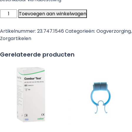
Penlight
Toevoegen aan winkelwagen
lamp
kunststof
Artikelnummer:
23.747.1546
Categorieën:
Oogverzorging
,
met
Zorgartikelen
clip
aantal
Gerelateerde producten