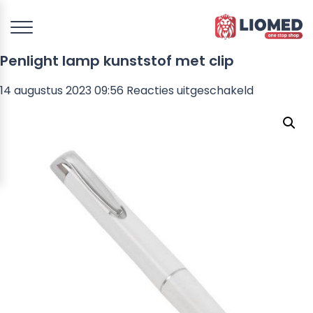
Penlight lamp kunststof met clip
voor
14 augustus 2023 09:56
Reacties uitgeschakeld
Penlight
lamp
kunststof
met
clip