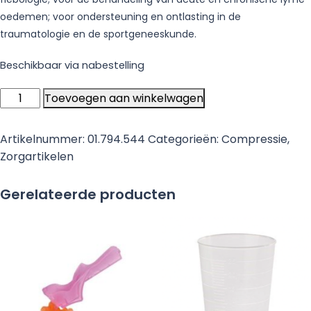
oedemen; voor ondersteuning en ontlasting in de
traumatologie en de sportgeneeskunde.
Beschikbaar via nabestelling
Rosidal
Toevoegen aan winkelwagen
K
Zwaar
Artikelnummer:
01.794.544
Categorieën:
Compressie
,
Elast.
Zorgartikelen
zwachtel
5mx6cm
Gerelateerde producten
korte
rek,
90%
rek
-
1
stuk