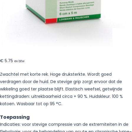
1
stuk
€
5.75
ex btw
Zwachtel met korte rek. Hoge druksterkte. Wordt goed
verdragen door de huid. De stevige grip zorgt ervoor dat de
wikkeling goed ter plaatse blijft. Elastisch weefsel, getwijnde
kettingdraden: uitrekbaarheid circa + 90 %. Huidskleur. 100 %
katoen. Wasbaar tot op 95 °C.
Toepassing
Indicaties: voor stevige compressie van de extremiteiten in de
flebologie; voor de behandeling van acute en chronische lyme-