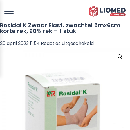
Rosidal K Zwaar Elast. zwachtel 5mx6cm
korte rek, 90% rek – 1 stuk
voor
26 april 2023 11:54
Reacties uitgeschakeld
Rosidal
K
Zwaar
Elast.
zwachtel
5mx6cm
korte
rek,
90%
rek
–