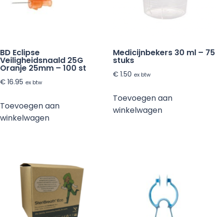
aantal
BD Eclipse
Medicijnbekers 30 ml – 75
Veiligheidsnaald 25G
stuks
Oranje 25mm – 100 st
€
1.50
ex btw
€
16.95
ex btw
Toevoegen aan
Toevoegen aan
winkelwagen
winkelwagen