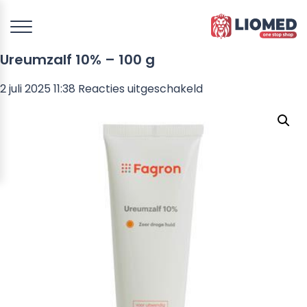
Ureumzalf 10% – 100 g
voor
2 juli 2025 11:38
Reacties uitgeschakeld
Ureumzalf
10%
–
100
g