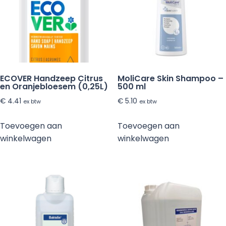
ECOVER Handzeep Citrus
MoliCare Skin Shampoo –
en Oranjebloesem (0,25L)
500 ml
€
4.41
€
5.10
ex btw
ex btw
Toevoegen aan
Toevoegen aan
winkelwagen
winkelwagen