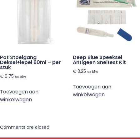
Pot Stoelgang
Deep Blue Speeksel
Deksel+lepel 60ml – per
Antigeen Sneltest Kit
stuk
€
3.25
ex btw
€
0.75
ex btw
Toevoegen aan
Toevoegen aan
winkelwagen
winkelwagen
Comments are closed